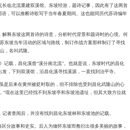
陆元长临北流重建双溪馆。东坡经游，题诗记事，因此有了这两首
词语，可以推断诗歌写于当年春夏期间。这也能同历代苏诗编年
章，解释东坡这两首诗的诗意，分析时代背景和题诗时的心境。何
是苏东坡当年活动的区域与路线，制订作战方案那样制订了寻找
山，名叫武隆。
》记载，昌化溪曾“溪分南北流”。也就是说，东坡时代的昌化
出发，下到双溪馆，沿昌化溪寻找溪源，一直找到治平寺。
号虽是后来在黄州被贬时取的，但不排除也受到昌化武隆山的心
名，“现在这里已经找不到东坡亭和东坡池遗址，但其大致方位就
，记者查阅后，并没有找到昌化东坡林和东坡池的记载。
格区分故事和史实。后人为缅怀东坡而敷衍出很多美丽的故事，