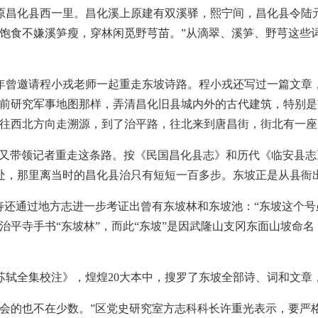
在原昌化县西一里。昌化溪上原建有双溪驿，熙宁间，昌化县令
，饱食不嫌溪笋瘦，穿林闲觅野芎苗。”从滴翠、溪笋、野芎这些
9年曾邀请程小戎老师一起重走东坡诗路。程小戎还写过一篇文
战前研究军事地图那样，弄清昌化旧县城内外的古代建筑，特别
溪往西北方向走溯源，到了治平路，往北来到唐昌街，街北有一座
寿又带领记者重走这条路。按《民国昌化县志》和历代《临安县志
处，那里离当时的昌化县治只有短短一百多步。东坡正是从县衙
寿还通过地方志进一步考证出曾有东坡林和东坡池：“东坡这个
治平寺手书“东坡林”，而此“东坡”是因武隆山支冈东面山坡命
苏轼全集校注》，煌煌20大本中，搜罗了东坡全部诗、词和文章
附会的也不在少数。”区党史研究室方志科科长许重光表示，要严