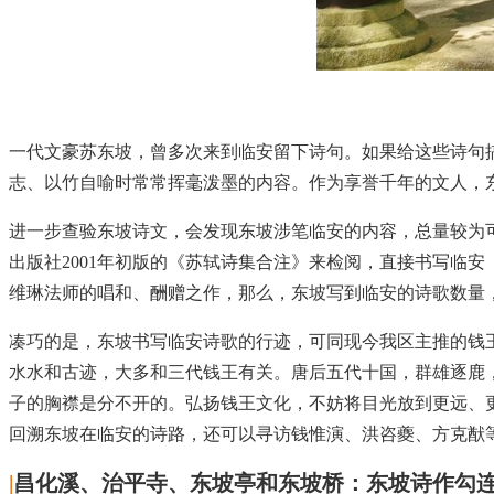
一代文豪苏东坡，曾多次来到临安留下诗句。如果给这些诗句
志、以竹自喻时常常挥毫泼墨的内容。作为享誉千年的文人，
进一步查验东坡诗文，会发现东坡涉笔临安的内容，总量较为
出版社2001年初版的《苏轼诗集合注》来检阅，直接书写临
维琳法师的唱和、酬赠之作，那么，东坡写到临安的诗歌数量
凑巧的是，东坡书写临安诗歌的行迹，可同现今我区主推的钱
水水和古迹，大多和三代钱王有关。唐后五代十国，群雄逐鹿
子的胸襟是分不开的。弘扬钱王文化，不妨将目光放到更远、
回溯东坡在临安的诗路，还可以寻访钱惟演、洪咨夔、方克猷
|
昌化溪、治平寺、东坡亭和东坡桥：东坡诗作勾