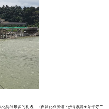
昌化得到最多的礼遇。《自昌化双溪馆下步寻溪源至治平寺二