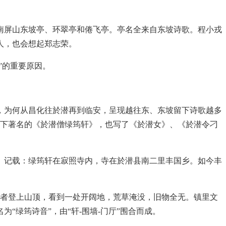
南屏山东坡亭、环翠亭和倦飞亭。亭名全来自东坡诗歌。程小戎
人，也会想起郑志荣。
”的重要原因。
，为何从昌化往於潜再到临安，呈现越往东、东坡留下诗歌越多
写下著名的《於潜僧绿筠轩》，也写了《於潜女》、《於潜令刁
》记载：绿筠轩在寂照寺内，寺在於潜县南二里丰国乡。如今丰
记者登上山顶，看到一处开阔地，荒草淹没，旧物全无。镇里文
“绿筠诗音”，由“轩-围墙-门厅”围合而成。