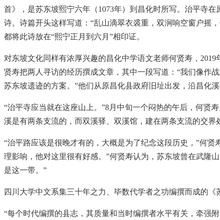
首》，是苏东坡熙宁六年（1073年）到昌化时所写。治平寺
诗。诗篇开头这样写道：“乱山滴翠衣裘重，双涧响空窗户摇
都将此诗放在“熙宁正月到六月”相印证。
对东坡文化同样有浓厚兴趣的昌化中学语文老师何贤寿，201
贤寿把两人寻访的经历撰成文章，其中一段写道：“我们像作
苏东坡遗迹的方案。”他们从原昌化县政府旧址出发，沿昌化
“治平寺应当就在这座山上。”8月中旬一个闷热的午后，何贤
溪是有两条支流的，而双溪驿、双溪馆，建在两条支流的交界
“治平路应该是很晚才有的，大概是为了纪念这段历史，”何贤
理影响，他对这里很有好感。”何贤寿认为，苏东坡曾在武隆山
是这一带。”
四川大学中文系集三十年之力、毕数代学者之功编撰而成的《
“每个时代编撰的县志，其质量和当时编撰者水平有关，牵强