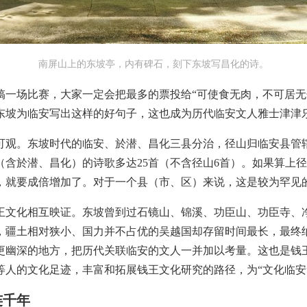
南屏山上的东坡亭，内有碑石，刻下东坡写昌化的诗。
搞一场比赛，大家一定会把最多的票投给“可使食无肉，不可居无
东坡为临安写出这样的好句子，这也成为历代临安文人雅士津津
可观。东坡时代的临安、於潜、昌化三县分治，径山归临安县管
安（含於潜、昌化）的诗歌多达25首（不含径山6首）。如果算
，就要成倍增加了。对于一个县（市、区）来说，这是较为罕见
王文化相互映证。东坡曾到过石镜山、锦溪、功臣山、功臣寺、
，疆土相对狭小、国力并不占优的吴越国却存留时间最长，最终
更幽深的地方，把历代关联临安的文人一并加以考量。这也是钱
等人的文化足迹，丰富和拓展钱王文化研究的路径，为“文化临安
连千年