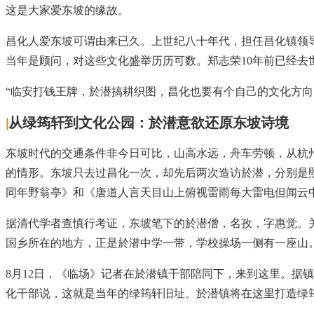
这是大家爱东坡的缘故。
昌化人爱东坡可谓由来已久。上世纪八十年代，担任昌化镇领
当年是顾问，对这些文化盛举历历可数。郑志荣10年前已经
“临安打钱王牌，於潜搞耕织图，昌化也要有个自己的文化方向
|
从绿筠轩到文化公园：於潜意欲还原东坡诗境
东坡时代的交通条件非今日可比，山高水远，舟车劳顿，从杭
的情形。东坡只去过昌化一次，却先后两次造访於潜，分别是
同年野翁亭》和《唐道人言天目山上俯视雷雨每大雷电但闻云
据清代学者查慎行考证，东坡笔下的於潜僧，名孜，字惠觉。
国乡所在的地方，正是於潜中学一带，学校操场一侧有一座山
8月12日，《临场》记者在於潜镇干部陪同下，来到这里。据
化干部说，这就是当年的绿筠轩旧址。於潜镇将在这里打造绿筠轩