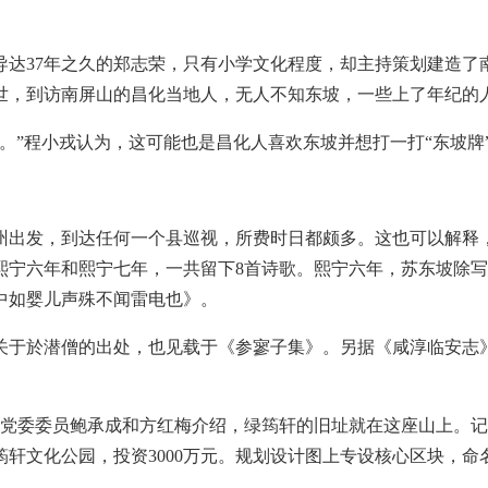
导达37年之久的郑志荣，只有小学文化程度，却主持策划建造了
去世，到访南屏山的昌化当地人，无人不知东坡，一些上了年纪的
。”程小戎认为，这可能也是昌化人喜欢东坡并想打一打“东坡牌
州出发，到达任何一个县巡视，所费时日都颇多。这也可以解释
熙宁六年和熙宁七年，一共留下8首诗歌。熙宁六年，苏东坡除
中如婴儿声殊不闻雷电也》。
关于於潜僧的出处，也见载于《参寥子集》。另据《咸淳临安志
。
镇党委委员鲍承成和方红梅介绍，绿筠轩的旧址就在这座山上。
文化公园，投资3000万元。规划设计图上专设核心区块，命名为