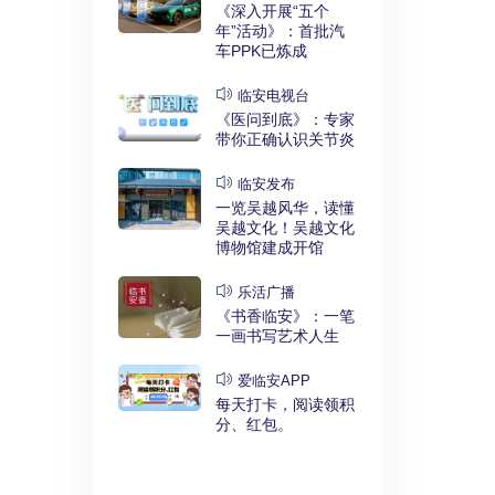
实干奋进》：
《深入开展“五个
利释放，临安
年”活动》：首批汽
键招”？
车PPK已炼成
发布
临安电视台
展“五个
《医问到底》：专家
》：临安突
带你正确认识关节炎
时代”
临安发布
临安
一览吴越风华，读懂
展“五个
吴越文化！吴越文化
》：衣锦街
博物馆建成开馆
治工程刷新进
乐活广播
《书香临安》：一笔
安APP
一画书写艺术人生
安有礼》：每
0点开始！3
爱临安APP
，还有大红
每天打卡，阅读领积
分、红包。
电视台
展“五个