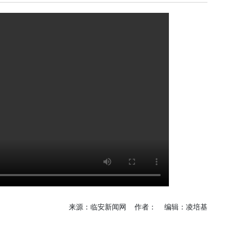
《深入开展“五个
《见证
年”活动》：首批汽
加快红
车PPK已炼成
有何“关
临安电视台
临安
《医问到底》：专家
《深入开
带你正确认识关节炎
年”活动
围“存量
临安发布
今日
一览吴越风华，读懂
吴越文化！吴越文化
《深入开
博物馆建成开馆
年”活动
综合整
度
乐活广播
《书香临安》：一笔
爱临
一画书写艺术人生
《爱临
天上午1
爱临安APP
轮齐发
每天打卡，阅读领积
包！
分、红包。
来源：临安新闻网 作者： 编辑：凌培基
临安
《深入开