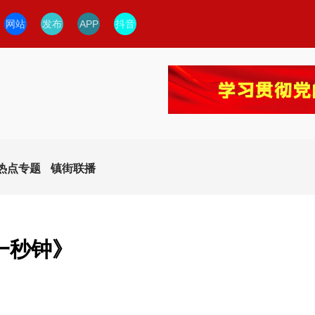
网站
发布
APP
抖音
热点专题
镇街联播
一秒钟》
今日临安
临安