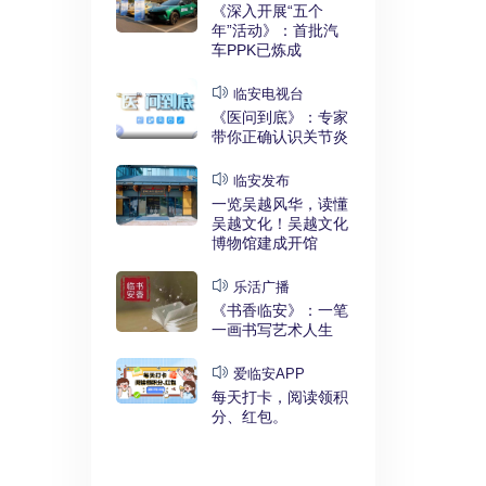
实干奋进》：
《深入开展“五个
利释放，临安
年”活动》：首批汽
键招”？
车PPK已炼成
发布
临安电视台
展“五个
《医问到底》：专家
》：临安突
带你正确认识关节炎
时代”
临安发布
临安
一览吴越风华，读懂
展“五个
吴越文化！吴越文化
》：衣锦街
博物馆建成开馆
治工程刷新进
乐活广播
《书香临安》：一笔
安APP
一画书写艺术人生
安有礼》：每
0点开始！3
爱临安APP
，还有大红
每天打卡，阅读领积
分、红包。
电视台
展“五个