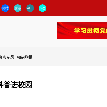
网站
发布
APP
抖音
热点专题
镇街联播
科普进校园
今日临安
临安