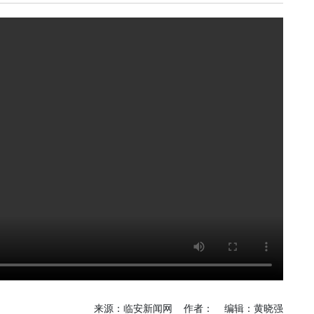
《深入开展“五个
《见证
年”活动》：首批汽
加快红
车PPK已炼成
有何“关
临安电视台
临安
《医问到底》：专家
《深入开
带你正确认识关节炎
年”活动
围“存量
临安发布
今日
一览吴越风华，读懂
吴越文化！吴越文化
《深入开
博物馆建成开馆
年”活动
综合整
度
乐活广播
《书香临安》：一笔
爱临
一画书写艺术人生
《爱临
天上午1
爱临安APP
轮齐发
每天打卡，阅读领积
包！
分、红包。
临安
《深入开
来源：临安新闻网 作者： 编辑：黄晓强