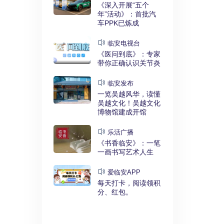
实干奋进》：
《深入开展“五个
利释放，临安
年”活动》：首批汽
键招”？
车PPK已炼成
发布
临安电视台
展“五个
《医问到底》：专家
》：临安突
带你正确认识关节炎
时代”
临安发布
临安
一览吴越风华，读懂
展“五个
吴越文化！吴越文化
》：衣锦街
博物馆建成开馆
治工程刷新进
乐活广播
《书香临安》：一笔
安APP
一画书写艺术人生
安有礼》：每
0点开始！3
爱临安APP
，还有大红
每天打卡，阅读领积
分、红包。
电视台
展“五个