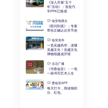
实干奋进》：
《深入开展“五个
利释放，临安
年”活动》：首批汽
键招”？
车PPK已炼成
发布
临安电视台
展“五个
《医问到底》：专家
》：临安突
带你正确认识关节炎
时代”
临安发布
临安
一览吴越风华，读懂
展“五个
吴越文化！吴越文化
》：衣锦街
博物馆建成开馆
治工程刷新进
乐活广播
《书香临安》：一笔
安APP
一画书写艺术人生
安有礼》：每
0点开始！3
爱临安APP
，还有大红
每天打卡，阅读领积
分、红包。
电视台
展“五个