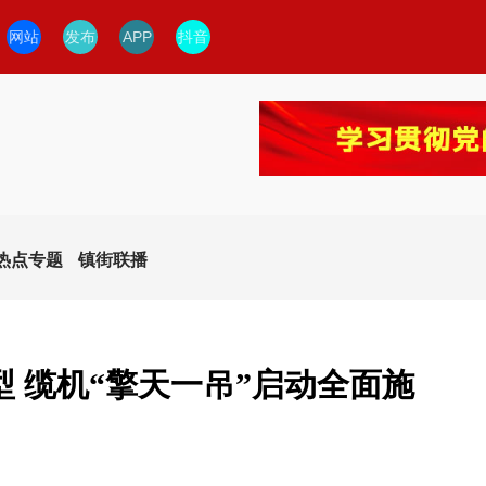
网站
发布
APP
抖音
热点专题
镇街联播
 缆机“擎天一吊”启动全面施
今日临安
临安