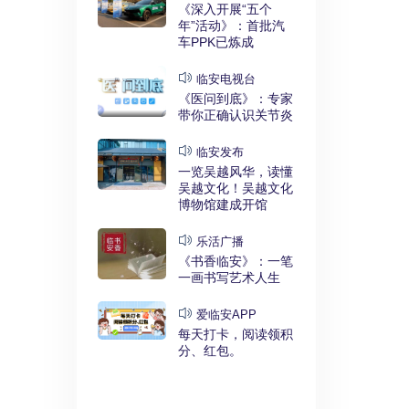
实干奋进》：
《深入开展“五个
利释放，临安
年”活动》：首批汽
键招”？
车PPK已炼成
发布
临安电视台
展“五个
《医问到底》：专家
》：临安突
带你正确认识关节炎
时代”
临安发布
临安
一览吴越风华，读懂
展“五个
吴越文化！吴越文化
》：衣锦街
博物馆建成开馆
治工程刷新进
乐活广播
《书香临安》：一笔
安APP
一画书写艺术人生
安有礼》：每
0点开始！3
爱临安APP
，还有大红
每天打卡，阅读领积
分、红包。
电视台
展“五个