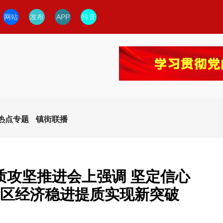
网站
发布
APP
抖音
热点专题
镇街联播
质攻坚推进会上强调 坚定信心
全区经济稳进提质实现新突破
今日临安
临安