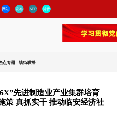
网站
发布
APP
抖音
热点专题
镇街联播
96X”先进制造业产业集群培育
施策 真抓实干 推动临安经济社
今日临安
临安