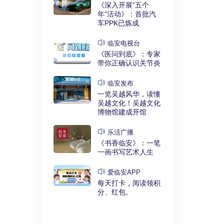
实干奋进》：
《深入开展“五个
利释放，临安
年”活动》：首批汽
键招”？
车PPK已炼成
发布
临安电视台
展“五个
《医问到底》：专家
》：临安突
带你正确认识关节炎
时代”
临安发布
临安
一览吴越风华，读懂
展“五个
吴越文化！吴越文化
》：衣锦街
博物馆建成开馆
治工程刷新进
乐活广播
《书香临安》：一笔
安APP
一画书写艺术人生
安有礼》：每
0点开始！3
爱临安APP
，还有大红
每天打卡，阅读领积
分、红包。
电视台
展“五个