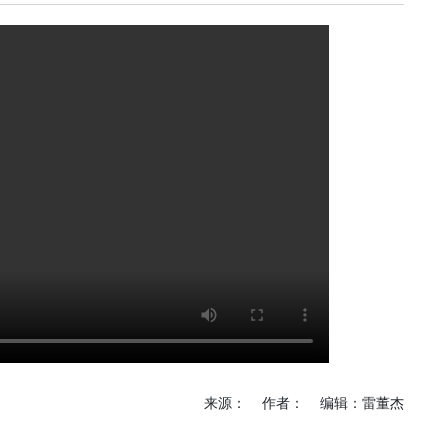
《深入开展“五个
《见证
年”活动》：首批汽
加快红
车PPK已炼成
有何“关
临安电视台
临安
《医问到底》：专家
《深入开
带你正确认识关节炎
年”活动
围“存量
临安发布
今日
一览吴越风华，读懂
吴越文化！吴越文化
《深入开
博物馆建成开馆
年”活动
综合整
度
乐活广播
《书香临安》：一笔
爱临
一画书写艺术人生
《爱临
天上午1
爱临安APP
轮齐发
每天打卡，阅读领积
包！
分、红包。
来源： 作者： 编辑：雷董杰
临安
《深入开