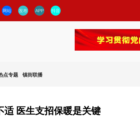
网站
发布
APP
抖音
热点专题
镇街联播
不适 医生支招保暖是关键
今日临安
临安