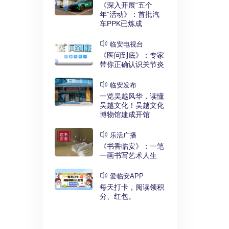
实干奋进》：
《深入开展“五个
利释放，临安
年”活动》：首批汽
键招”？
车PPK已炼成
发布
临安电视台
展“五个
《医问到底》：专家
》：临安突
带你正确认识关节炎
时代”
临安发布
临安
一览吴越风华，读懂
展“五个
吴越文化！吴越文化
》：衣锦街
博物馆建成开馆
治工程刷新进
乐活广播
《书香临安》：一笔
安APP
一画书写艺术人生
安有礼》：每
0点开始！3
爱临安APP
，还有大红
每天打卡，阅读领积
分、红包。
电视台
展“五个