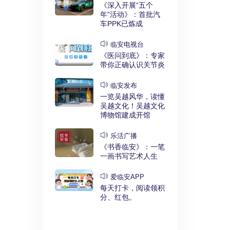
实干奋进》：
《深入开展“五个
利释放，临安
年”活动》：首批汽
键招”？
车PPK已炼成
发布
临安电视台
展“五个
《医问到底》：专家
》：临安突
带你正确认识关节炎
时代”
临安发布
临安
一览吴越风华，读懂
展“五个
吴越文化！吴越文化
》：衣锦街
博物馆建成开馆
治工程刷新进
乐活广播
《书香临安》：一笔
安APP
一画书写艺术人生
安有礼》：每
0点开始！3
爱临安APP
，还有大红
每天打卡，阅读领积
分、红包。
电视台
展“五个