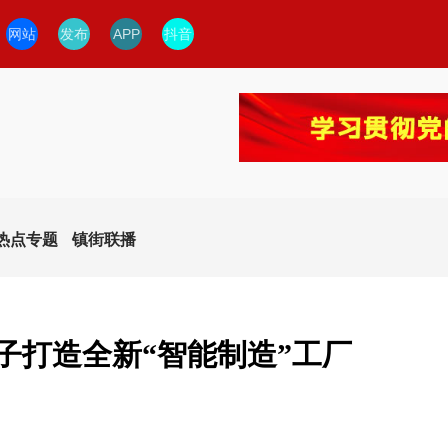
网站
发布
APP
抖音
热点专题
镇街联播
子打造全新“智能制造”工厂
今日临安
临安