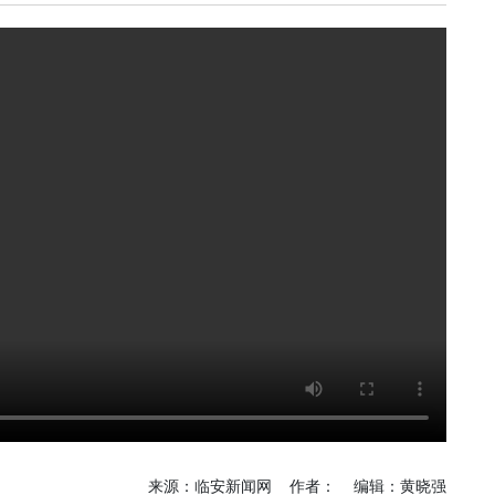
《深入开展“五个
《见证
年”活动》：首批汽
加快红
车PPK已炼成
有何“关
临安电视台
临安
《医问到底》：专家
《深入开
带你正确认识关节炎
年”活动
围“存量
临安发布
今日
一览吴越风华，读懂
吴越文化！吴越文化
《深入开
博物馆建成开馆
年”活动
综合整
度
乐活广播
《书香临安》：一笔
爱临
一画书写艺术人生
《爱临
天上午1
爱临安APP
轮齐发
每天打卡，阅读领积
包！
分、红包。
临安
《深入开
来源：临安新闻网 作者： 编辑：黄晓强