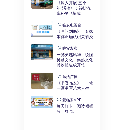
实干奋进》：
《深入开展“五个
利释放，临安
年”活动》：首批汽
键招”？
车PPK已炼成
发布
临安电视台
展“五个
《医问到底》：专家
》：临安突
带你正确认识关节炎
时代”
临安发布
临安
一览吴越风华，读懂
展“五个
吴越文化！吴越文化
》：衣锦街
博物馆建成开馆
治工程刷新进
乐活广播
《书香临安》：一笔
安APP
一画书写艺术人生
安有礼》：每
0点开始！3
爱临安APP
，还有大红
每天打卡，阅读领积
分、红包。
电视台
展“五个