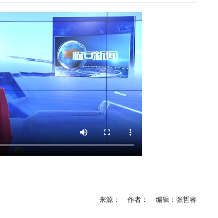
《深入开展“五个
《见证
年”活动》：首批汽
加快红
车PPK已炼成
有何“关
临安电视台
临安
《医问到底》：专家
《深入开
带你正确认识关节炎
年”活动
围“存量
临安发布
今日
一览吴越风华，读懂
吴越文化！吴越文化
《深入开
博物馆建成开馆
年”活动
综合整
度
乐活广播
《书香临安》：一笔
爱临
一画书写艺术人生
《爱临
天上午1
爱临安APP
轮齐发
每天打卡，阅读领积
包！
分、红包。
来源： 作者： 编辑：张哲睿
临安
《深入开