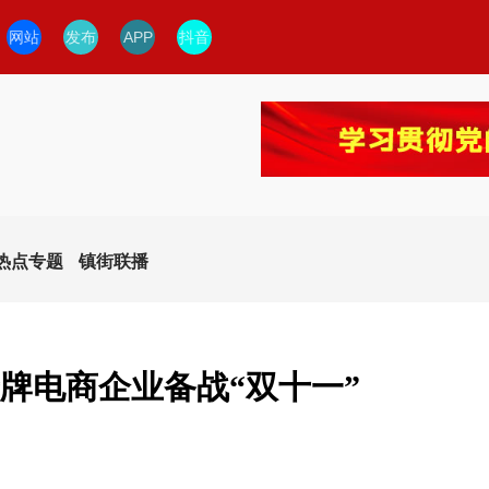
网站
发布
APP
抖音
热点专题
镇街联播
老牌电商企业备战“双十一”
今日临安
临安