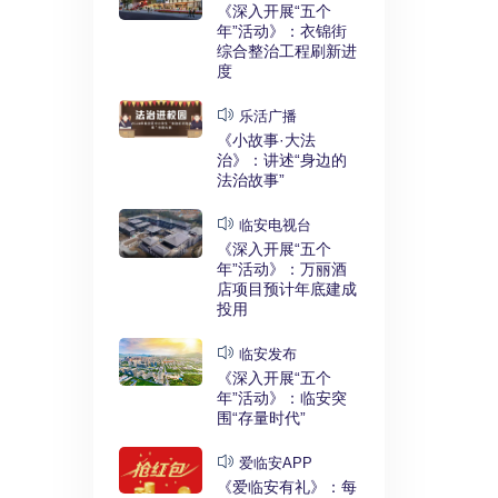
奋进这一
《深入开展“五个
革潮涌 踏
年”活动》：衣锦街
综合整治工程刷新进
度
电视台
乐活广播
全会精神》：
西延预计11
《小故事·大法
成
治》：讲述“身边的
法治故事”
发布
临安电视台
实干奋进》：
释放 临安
《深入开展“五个
键招
年”活动》：万丽酒
店项目预计年底建成
投用
安APP
》：龙
临安发布
龙 神秘好礼等
《深入开展“五个
年”活动》：临安突
围“存量时代”
临安
强区》：百富
爱临安APP
商园计划年底
《爱临安有礼》：每