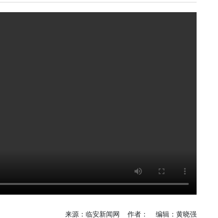
《深入开展“五个
《实干
年”活动》：衣锦街
年》：改
综合整治工程刷新进
浪远航
度
临安
乐活广播
《贯彻
《小故事·大法
苕溪南街
治》：讲述“身边的
月底建
法治故事”
临安
临安电视台
《见证
《深入开展“五个
加快红利
年”活动》：万丽酒
有何关
店项目预计年底建成
投用
爱临
《超话
临安发布
年“话”
《深入开展“五个
你来
年”活动》：临安突
围“存量时代”
今日
《产业
爱临安APP
康旅电
《爱临安有礼》：每
投用
来源：临安新闻网 作者： 编辑：黄晓强