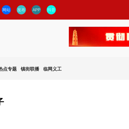
网站
发布
APP
抖音
热点专题
镇街联播
临网义工
子
今日临安
今日