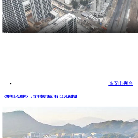
临安电视台
《贯彻全会精神》：苕溪南街西延预计11月底建成