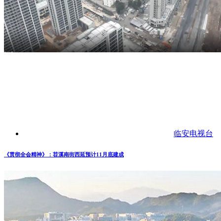
临安电视台
《贯彻全会精神》：苕溪南街西延预计11月底建成