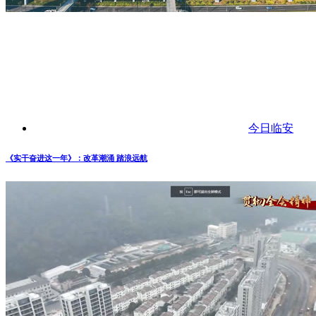
今日临安
《实干奋进这一年》：改革潮涌 踏浪远航