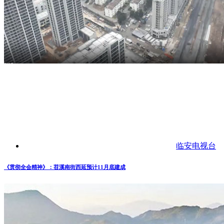
临安电视台
《贯彻全会精神》：苕溪南街西延预计11月底建成