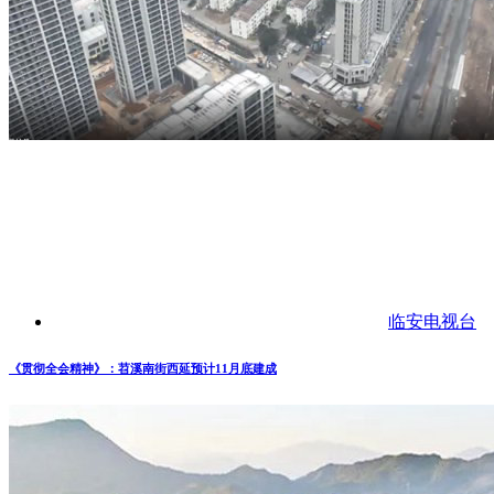
临安电视台
《贯彻全会精神》：苕溪南街西延预计11月底建成