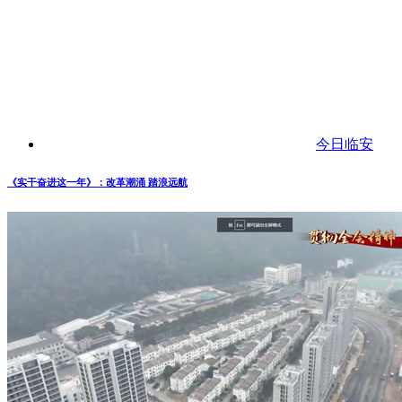
今日临安
《实干奋进这一年》：改革潮涌 踏浪远航