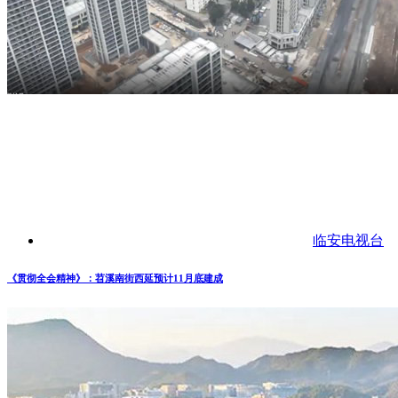
临安电视台
《贯彻全会精神》：苕溪南街西延预计11月底建成