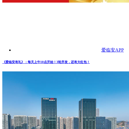
爱临安APP
《爱临安有礼》：每天上午10点开始！3轮齐发，还有大红包！