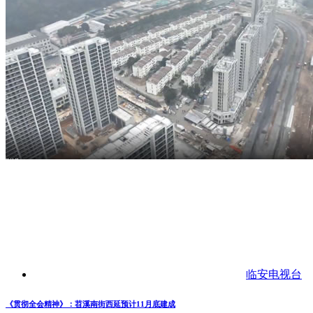
临安电视台
《贯彻全会精神》：苕溪南街西延预计11月底建成