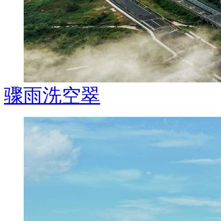
骤雨洗空翠