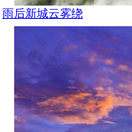
雨后新城云雾绕