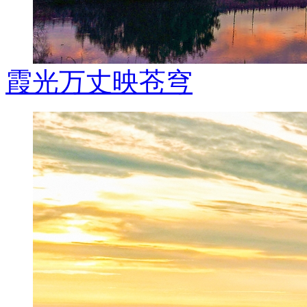
霞光万丈映苍穹