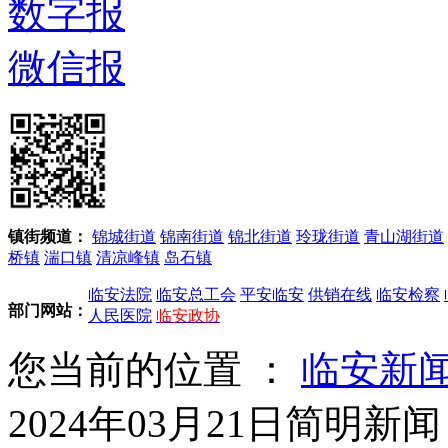
数字报
微信报
镇街频道：
锦城街道
锦南街道
锦北街道
玲珑街道
青山湖街道
桥镇
湍口镇
清凉峰镇
岛石镇
临安法院
临安总工会
平安临安
供销在线
临安检察
部门网站：
人民医院
临安政协
您当前的位置 ：
临安新
2024年03月21日简明新闻