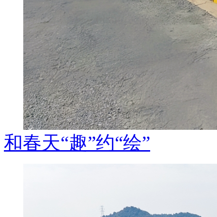
和春天“趣”约“绘”