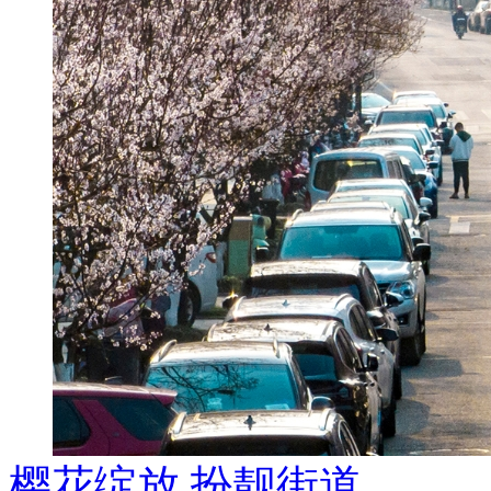
樱花绽放 扮靓街道