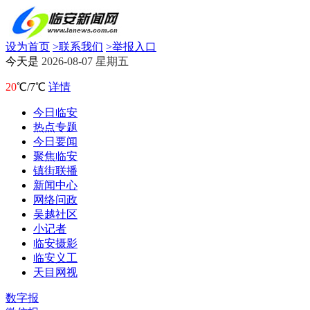
设为首页
>
联系我们
>
举报入口
今天是
2026-08-07 星期五
20
℃/7℃
详情
今日临安
热点专题
今日要闻
聚焦临安
镇街联播
新闻中心
网络问政
吴越社区
小记者
临安摄影
临安义工
天目网视
数字报