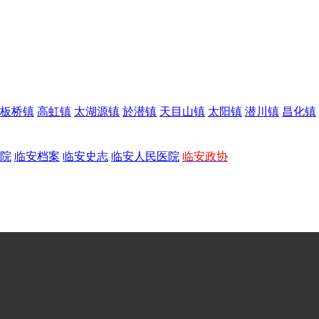
板桥镇
高虹镇
太湖源镇
於潜镇
天目山镇
太阳镇
潜川镇
昌化镇
院
临安档案
临安史志
临安人民医院
临安政协