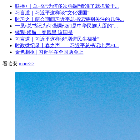
联播+｜总书记为何多次强调“看准了就抓紧干...
习言道｜习近平这样谈“文化强国”
时习之｜两会期间习近平总书记特别关注的几件...
一见•总书记为何强调他们是中华民族大厦的“...
镜观·领航丨春风里 议国是
习言道｜习近平这样谈“增进民生福祉”
时政微纪录丨春之声——习近平总书记出席20...
金色相框 | 习近平在全国两会上
看临安
more>>