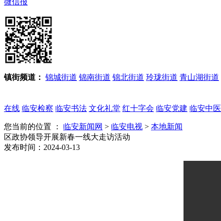
微信报
镇街频道：
锦城街道
锦南街道
锦北街道
玲珑街道
青山湖街道
在线
临安检察
临安书法
文化礼堂
红十字会
临安党建
临安中医
您当前的位置 ：
临安新闻网
>
临安电视
>
本地新闻
区政协领导开展新春一线大走访活动
发布时间：2024-03-13