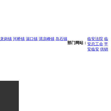
龙岗镇
河桥镇
湍口镇
清凉峰镇
岛石镇
临安法院
临
部门网站：
安总工会
平
安临安
供销