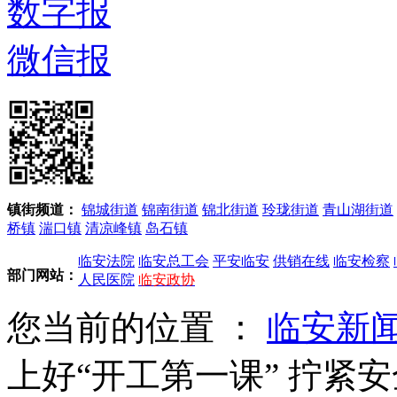
数字报
微信报
镇街频道：
锦城街道
锦南街道
锦北街道
玲珑街道
青山湖街道
桥镇
湍口镇
清凉峰镇
岛石镇
临安法院
临安总工会
平安临安
供销在线
临安检察
部门网站：
人民医院
临安政协
您当前的位置 ：
临安新
上好“开工第一课” 拧紧安