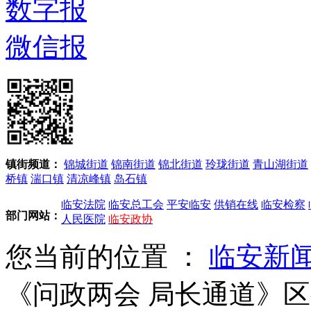
数字报
微信报
镇街频道：
锦城街道
锦南街道
锦北街道
玲珑街道
青山湖街道
桥镇
湍口镇
清凉峰镇
岛石镇
临安法院
临安总工会
平安临安
供销在线
临安检察
部门网站：
人民医院
临安政协
您当前的位置 ：
临安新
《问政两会 局长通道》