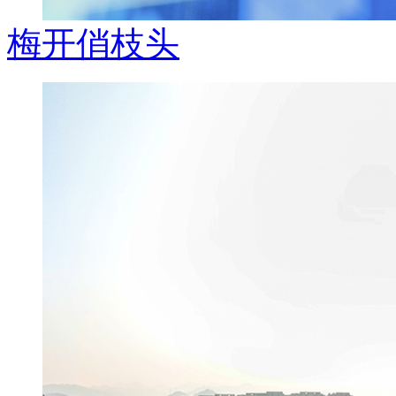
梅开俏枝头