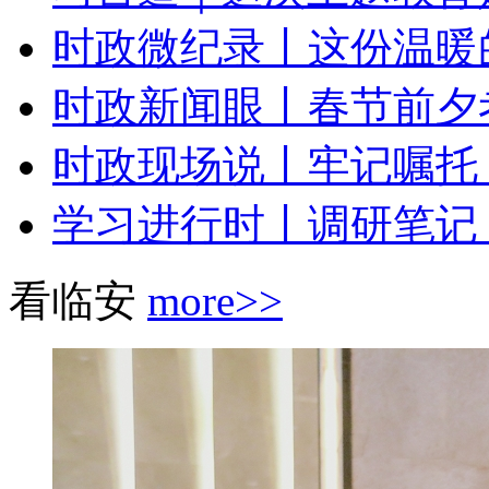
时政微纪录丨这份温暖
时政新闻眼丨春节前夕考
时政现场说丨牢记嘱托 
学习进行时丨调研笔记
看临安
more>>