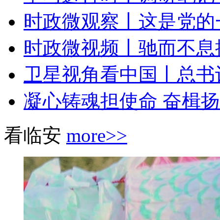
时政微观察丨这是党的
时政微视频丨驰而不息
卫星视角看中国丨总书记
凝心铸魂担使命 奋楫扬帆
看临安
more>>