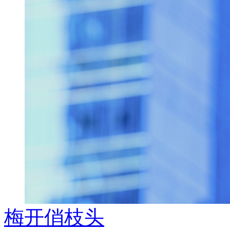
梅开俏枝头