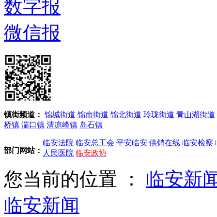
数字报
微信报
镇街频道：
锦城街道
锦南街道
锦北街道
玲珑街道
青山湖街道
桥镇
湍口镇
清凉峰镇
岛石镇
临安法院
临安总工会
平安临安
供销在线
临安检察
部门网站：
人民医院
临安政协
您当前的位置 ：
临安新
临安新闻