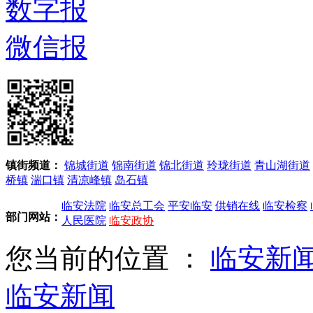
数字报
微信报
镇街频道：
锦城街道
锦南街道
锦北街道
玲珑街道
青山湖街道
桥镇
湍口镇
清凉峰镇
岛石镇
临安法院
临安总工会
平安临安
供销在线
临安检察
部门网站：
人民医院
临安政协
您当前的位置 ：
临安新
临安新闻