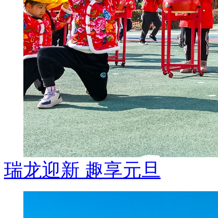
瑞龙迎新 趣享元旦