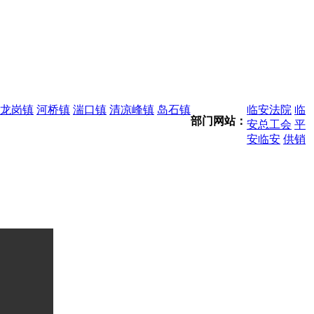
龙岗镇
河桥镇
湍口镇
清凉峰镇
岛石镇
临安法院
临
部门网站：
安总工会
平
安临安
供销