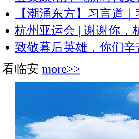
【潮涌东方】习言道｜我
杭州亚运会 | 谢谢你，
致敬幕后英雄，你们辛
看临安
more>>