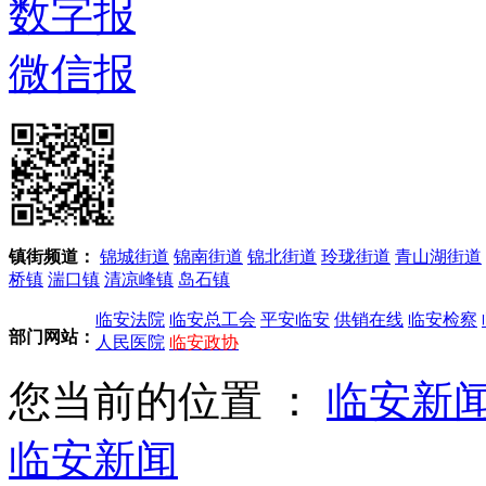
数字报
微信报
镇街频道：
锦城街道
锦南街道
锦北街道
玲珑街道
青山湖街道
桥镇
湍口镇
清凉峰镇
岛石镇
临安法院
临安总工会
平安临安
供销在线
临安检察
部门网站：
人民医院
临安政协
您当前的位置 ：
临安新
临安新闻