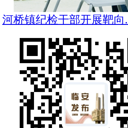
河桥镇纪检干部开展靶向..