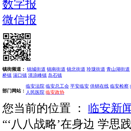
数字报
微信报
镇街频道：
锦城街道
锦南街道
锦北街道
玲珑街道
青山湖街道
桥镇
湍口镇
清凉峰镇
岛石镇
临安法院
临安总工会
平安临安
供销在线
临安检察
部门网站：
人民医院
临安政协
您当前的位置 ：
临安新
“‘八八战略’在身边 学思