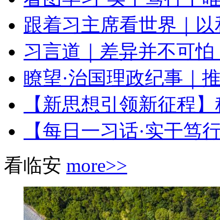
跟着习主席看世界｜以和
习言道｜差异并不可怕，
瞭望·治国理政纪事｜
【新思想引领新征程】科
【每日一习话·实干笃行
看临安
more>>