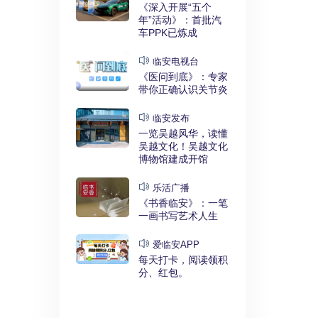
实干奋进》：
《深入开展“五个
利释放，临安
年”活动》：首批汽
键招”？
车PPK已炼成
发布
临安电视台
展“五个
《医问到底》：专家
》：临安突
带你正确认识关节炎
时代”
临安发布
临安
一览吴越风华，读懂
展“五个
吴越文化！吴越文化
》：衣锦街
博物馆建成开馆
治工程刷新进
乐活广播
《书香临安》：一笔
安APP
一画书写艺术人生
安有礼》：每
0点开始！3
爱临安APP
，还有大红
每天打卡，阅读领积
分、红包。
电视台
展“五个