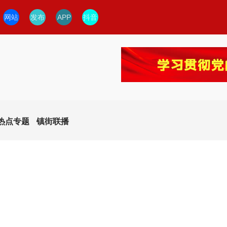
网站
发布
APP
抖音
热点专题
镇街联播
今日临安
临安