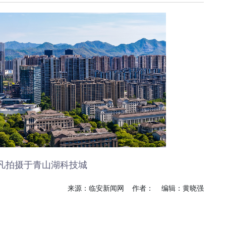
《深入开展“五个
《见证
年”活动》：首批汽
加快红
车PPK已炼成
有何“关
临安电视台
临安
《医问到底》：专家
《深入开
带你正确认识关节炎
年”活动
围“存量
临安发布
今日
一览吴越风华，读懂
吴越文化！吴越文化
《深入开
博物馆建成开馆
年”活动
综合整
度
乐活广播
《书香临安》：一笔
爱临
一画书写艺术人生
《爱临
凡拍摄于青山湖科技城
天上午1
爱临安APP
轮齐发
每天打卡，阅读领积
来源：临安新闻网 作者： 编辑：黄晓强
包！
分、红包。
临安
《深入开