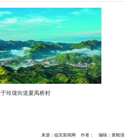
《深入开展“五个
《见证
年”活动》：首批汽
加快红
车PPK已炼成
有何“关
临安电视台
临安
《医问到底》：专家
《深入开
带你正确认识关节炎
年”活动
围“存量
临安发布
今日
一览吴越风华，读懂
吴越文化！吴越文化
《深入开
博物馆建成开馆
年”活动
综合整
度
乐活广播
《书香临安》：一笔
摄于玲珑街道夏禹桥村
爱临
一画书写艺术人生
《爱临
天上午1
爱临安APP
轮齐发
每天打卡，阅读领积
包！
分、红包。
临安
《深入开
来源：临安新闻网 作者： 编辑：黄晓强