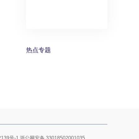
》：万丽酒
预计年底建成
热点专题
139号-1
浙公网安备 33018502001035