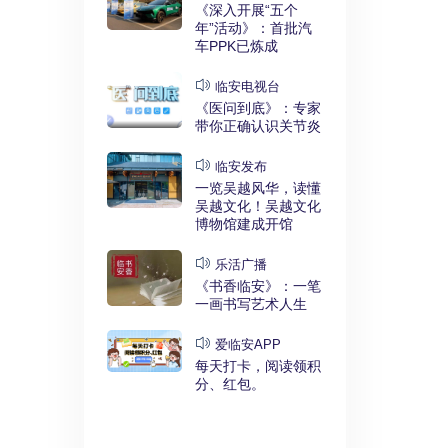
实干奋进》：
《深入开展“五个
利释放，临安
年”活动》：首批汽
键招”？
车PPK已炼成
发布
临安电视台
展“五个
《医问到底》：专家
》：临安突
带你正确认识关节炎
时代”
临安发布
临安
一览吴越风华，读懂
展“五个
吴越文化！吴越文化
》：衣锦街
博物馆建成开馆
治工程刷新进
乐活广播
《书香临安》：一笔
安APP
一画书写艺术人生
安有礼》：每
0点开始！3
爱临安APP
，还有大红
每天打卡，阅读领积
分、红包。
电视台
展“五个