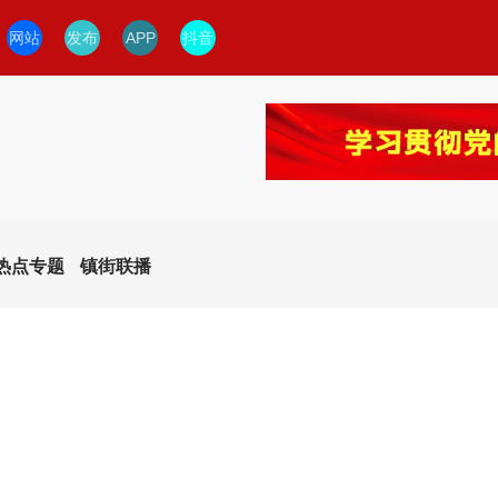
网站
发布
APP
抖音
热点专题
镇街联播
今日临安
临安