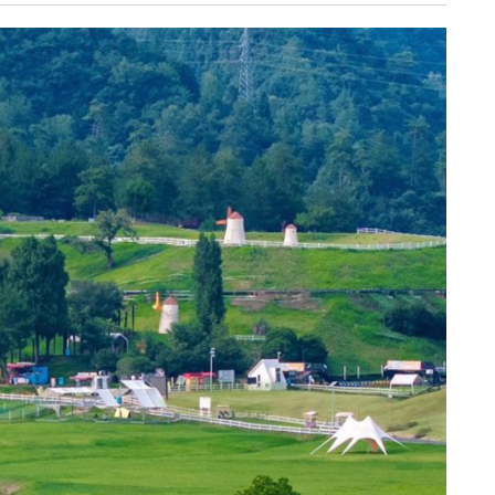
《深入开展“五个
《见证
年”活动》：首批汽
加快红
车PPK已炼成
有何“关
临安电视台
临安
《医问到底》：专家
《深入开
带你正确认识关节炎
年”活动
围“存量
临安发布
今日
一览吴越风华，读懂
吴越文化！吴越文化
《深入开
博物馆建成开馆
年”活动
综合整
度
乐活广播
《书香临安》：一笔
爱临
一画书写艺术人生
《爱临
天上午1
爱临安APP
轮齐发
每天打卡，阅读领积
包！
分、红包。
临安
《深入开