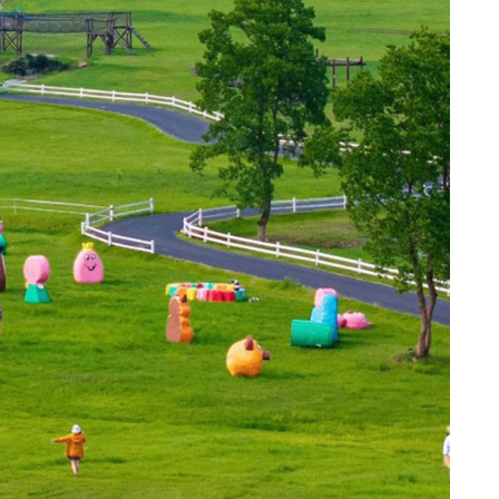
年”活动
店项目
投用