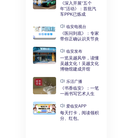
实干奋进》：
《深入开展“五个
利释放，临安
年”活动》：首批汽
键招”？
车PPK已炼成
发布
临安电视台
展“五个
《医问到底》：专家
》：临安突
带你正确认识关节炎
时代”
临安发布
临安
一览吴越风华，读懂
展“五个
吴越文化！吴越文化
》：衣锦街
博物馆建成开馆
治工程刷新进
乐活广播
《书香临安》：一笔
安APP
一画书写艺术人生
安有礼》：每
0点开始！3
爱临安APP
，还有大红
每天打卡，阅读领积
分、红包。
电视台
展“五个