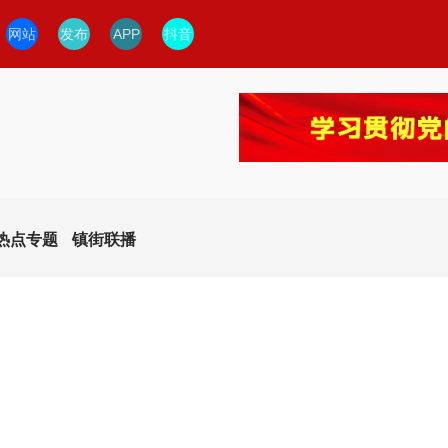
网站
发布
APP
抖音
热点专题
镇街联播
今日临安
临安