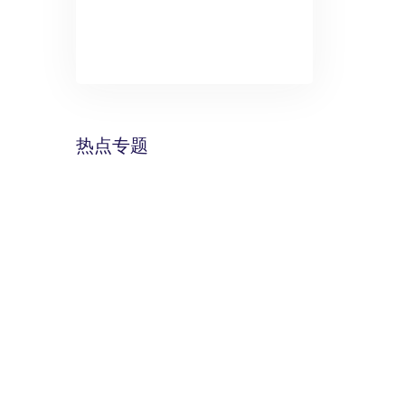
》：万丽酒
预计年底建成
热点专题