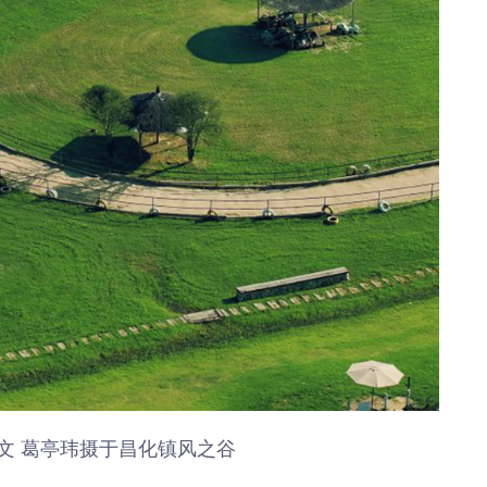
德文 葛亭玮摄于昌化镇风之谷