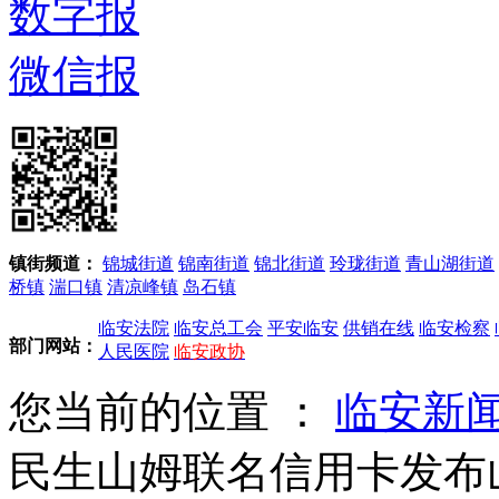
数字报
微信报
镇街频道：
锦城街道
锦南街道
锦北街道
玲珑街道
青山湖街道
桥镇
湍口镇
清凉峰镇
岛石镇
临安法院
临安总工会
平安临安
供销在线
临安检察
部门网站：
人民医院
临安政协
您当前的位置 ：
临安新
民生山姆联名信用卡发布