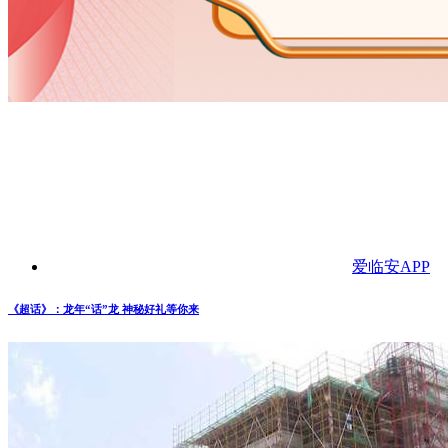
爱临安APP
《超话》：龙年“话”龙 神秘好礼等你来