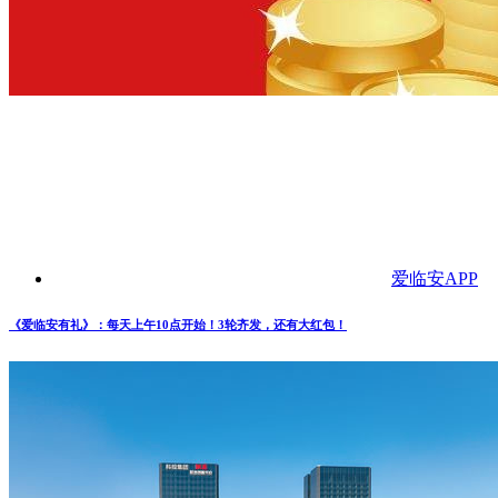
爱临安APP
《爱临安有礼》：每天上午10点开始！3轮齐发，还有大红包！