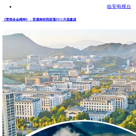
临安电视台
《贯彻全会精神》：苕溪南街西延预计11月底建成