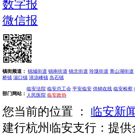
数字报
微信报
镇街频道：
锦城街道
锦南街道
锦北街道
玲珑街道
青山湖街道
桥镇
湍口镇
清凉峰镇
岛石镇
临安法院
临安总工会
平安临安
供销在线
临安检察
部门网站：
人民医院
临安政协
您当前的位置 ：
临安新
建行杭州临安支行：提供