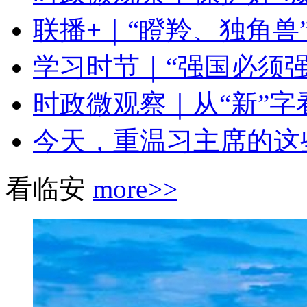
联播+｜“瞪羚、独角兽”
学习时节｜“强国必须
时政微观察｜从“新”
今天，重温习主席的这
看临安
more>>