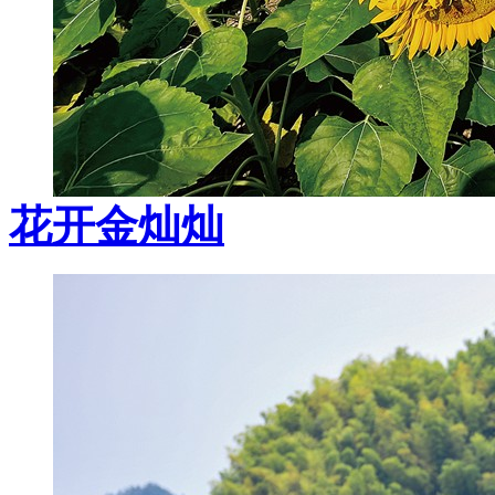
花开金灿灿