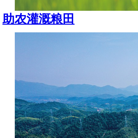
助农灌溉粮田