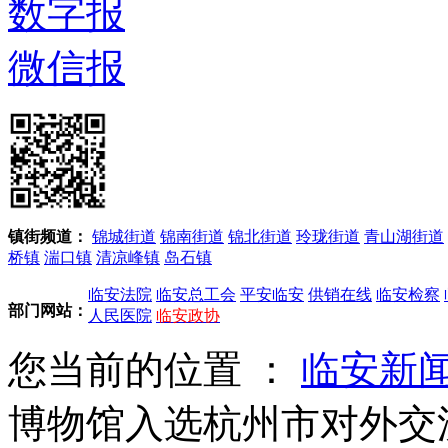
数字报
微信报
镇街频道：
锦城街道
锦南街道
锦北街道
玲珑街道
青山湖街道
桥镇
湍口镇
清凉峰镇
岛石镇
临安法院
临安总工会
平安临安
供销在线
临安检察
部门网站：
人民医院
临安政协
您当前的位置 ：
临安新
博物馆入选杭州市对外交