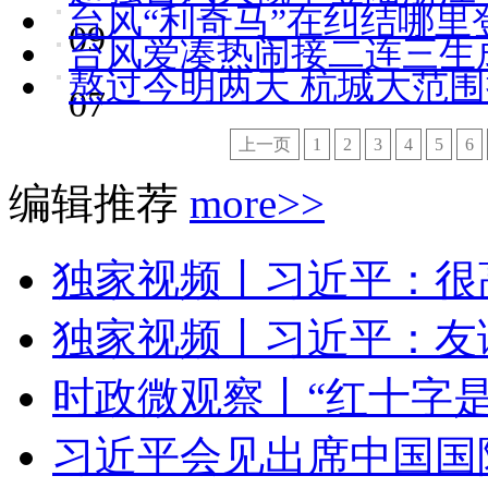
台风“利奇马”在纠结哪里
09
台风爱凑热闹接二连三生
熬过今明两天 杭城大范围
07
上一页
1
2
3
4
5
6
编辑推荐
more>>
独家视频丨习近平：很高
独家视频丨习近平：友谊
时政微观察丨“红十字是
习近平会见出席中国国际