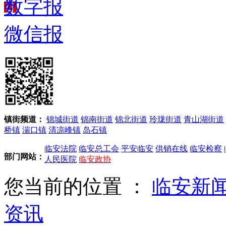
数字报
微信报
镇街频道：
锦城街道
锦南街道
锦北街道
玲珑街道
青山湖街道
桥镇
湍口镇
清凉峰镇
岛石镇
临安法院
临安总工会
平安临安
供销在线
临安检察
部门网站：
人民医院
临安政协
您当前的位置 ：
临安新
资讯