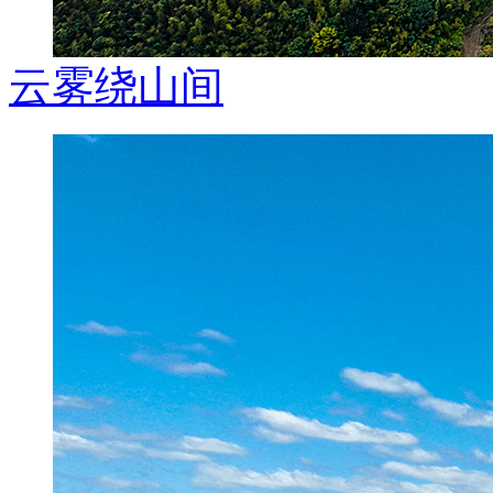
云雾绕山间