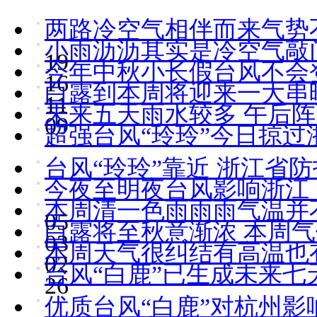
两路冷空气相伴而来气势
小雨沥沥其实是冷空气敲
19
今年中秋小长假台风不会
16
白露到本周将迎来一大串
11
未来五天雨水较多 午后
09
超强台风“玲玲”今日掠过
台风“玲玲”靠近 浙江省
今夜至明夜台风影响浙江
本周清一色雨雨雨气温并不
05
白露将至秋意渐浓 本周
03
本周天气很纠结有高温也
02
台风“白鹿”已生成未来七
26
优质台风“白鹿”对杭州影