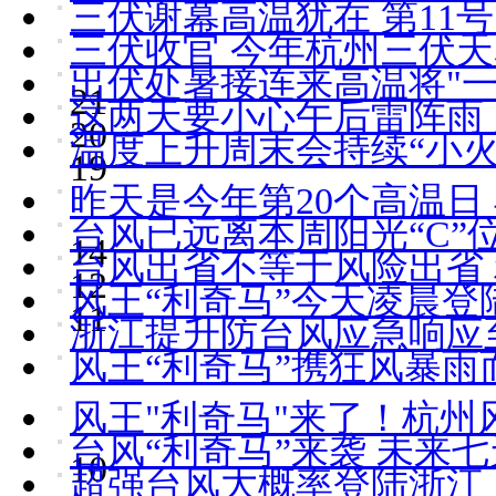
三伏谢幕高温犹在 第11
三伏收官 今年杭州三伏
出伏处暑接连来高温将"一
21
这两天要小心午后雷阵雨
20
温度上升周末会持续“小
19
昨天是今年第20个高温日
台风已远离本周阳光“C”
14
台风出省不等于风险出省
12
风王“利奇马”今天凌晨登
11
浙江提升防台风应急响应至
风王“利奇马”携狂风暴雨
风王"利奇马"来了！杭州
台风“利奇马”来袭 未来
10
超强台风大概率登陆浙江