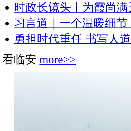
时政长镜头丨为霞尚满
习言道｜一个温暖细节，
勇担时代重任 书写人道
看临安
more>>