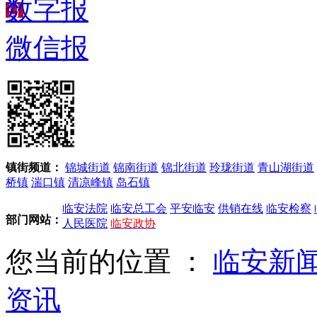
数字报
微信报
镇街频道：
锦城街道
锦南街道
锦北街道
玲珑街道
青山湖街道
桥镇
湍口镇
清凉峰镇
岛石镇
临安法院
临安总工会
平安临安
供销在线
临安检察
部门网站：
人民医院
临安政协
您当前的位置 ：
临安新
资讯