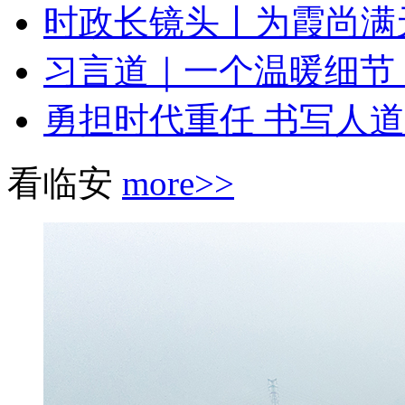
时政长镜头丨为霞尚满
习言道｜一个温暖细节，
勇担时代重任 书写人道
看临安
more>>