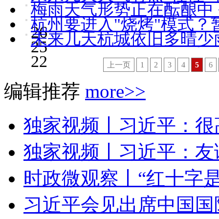
梅雨天气形势正在酝酿中
杭州要进入"烧烤"模式？
26
未来几天杭城依旧多晴少雨
25
22
上一页
1
2
3
4
5
6
编辑推荐
more>>
独家视频丨习近平：很高
独家视频丨习近平：友谊
时政微观察丨“红十字是
习近平会见出席中国国际