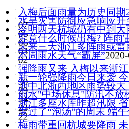
入梅后面雨量为历史同期2
水旱灾害防御应急响应升
07
今明两天杭城仍有中到大
06
究竟什么时候出梅? 阵
06
未来三天浙江多阵雨或雷
03
本周雨水天气“霸屏”
2020-
02
强降雨又来 入梅以来浙江
新一轮强降雨今日来袭 
30
浙中北浙西地区雨势较大
29
雨水"中场休息"防汛不放
24
浙江多座水库昨超汛限 
23
度过了“泡汤”的周末 端
22
梅雨带重回杭城要降雨 未