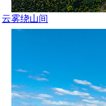
云雾绕山间