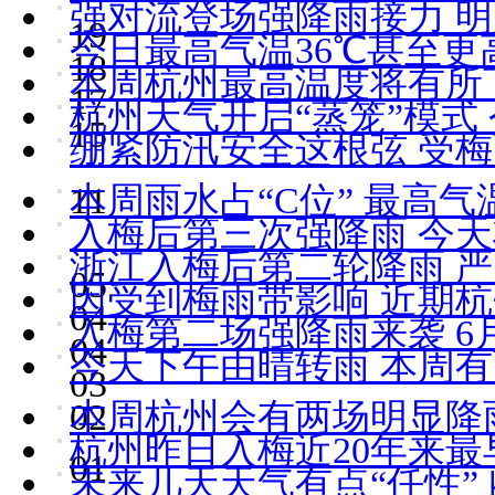
强对流登场强降雨接力 明
19
今日最高气温36℃甚至更
18
本周杭州最高温度将有所
17
杭州天气开启“蒸笼”模式
15
绷紧防汛安全这根弦 受
11
本周雨水占“C位” 最高气
入梅后第三次强降雨 今
浙江入梅后第二轮降雨 
05
因受到梅雨带影响 近期
04
入梅第二场强降雨来袭 6
04
今天下午由晴转雨 本周
03
02
本周杭州会有两场明显降
杭州昨日入梅近20年来最
01
未来几天天气有点“任性”