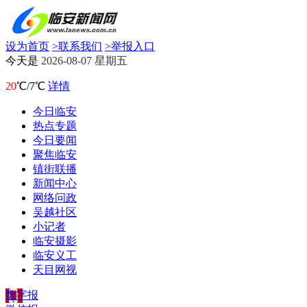
设为首页
>
联系我们
>
举报入口
今天是
2026-08-07 星期五
20
℃/7℃
详情
今日临安
热点专题
今日要闻
聚焦临安
镇街联播
新闻中心
网络问政
吴越社区
小记者
临安摄影
临安义工
天目网视
数字报