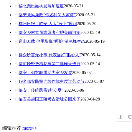
锦北跑出融杭发展加速度
2020-05-21
临安党风廉政“你述我问大家评”
2020-05-21
杭州日报：临安 人大“云上”履职
2020-05-20
临安乡村党员志愿者守护美丽河湖
2020-05-19
巡山31载 他用影像“呵护”清凉峰生态
2020-05-19
群众所言无小事 代表当好“贴心人”
2020-05-14
清凉峰野放梅花鹿第二批昨天进行
2020-05-14
临安：创客联盟助力家乡发展
2020-05-07
19名临安民警连续作战中度过劳动节
2020-05-07
临安：传统民俗过“立夏”
2020-05-06
临安吴越国王陵考古遗址公园来了
2020-04-28
上一
编辑推荐
more>>