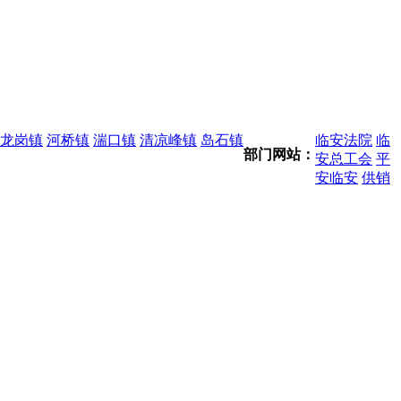
龙岗镇
河桥镇
湍口镇
清凉峰镇
岛石镇
临安法院
临
部门网站：
安总工会
平
安临安
供销