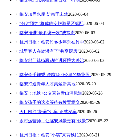
临安锦北扎实推进百日攻坚行动
2020-06-05
临安加固水库 防患于未然
2020-06-04
“分时预约”将成临安旅游景区标配
2020-06-03
临安推进“最多访一次”成常态
2020-06-03
杭州日报：临安竹乡少年乐在竹中
2020-06-02
城里客人在於潜有了"共享厨房"
2020-06-02
临安部门镇街联动推进环境大整治
2020-06-02
临安牵手施秉 跨越1400公里的毕业照
2020-05-29
临安打造青年人才集聚新高地
2020-05-29
临安：地铁+公交直达青山湖绿道
2020-05-28
临安孩子的这次等待有教育意义
2020-05-26
天目网红”培养"列车"正式发车
2020-05-26
乡村运营师，让临安风景更有“钱景”
2020-05-22
杭州日报：临安“小满”来育秧忙
2020-05-21