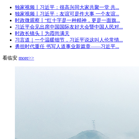
独家视频丨习近平：很高兴同大家共聚一堂 共...
独家视频丨习近平：友谊可是件大事 一个友谊...
时政微观察丨“红十字是一种精神，更是一面旗...
习近平会见出席中国国际友好大会暨中国人民对...
时政长镜头丨为霞尚满天
习言道｜一个温暖细节，习近平说这叫人伦常情...
勇担时代重任 书写人道事业新篇章——习近平...
看临安
more>>