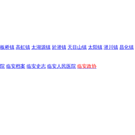
板桥镇
高虹镇
太湖源镇
於潜镇
天目山镇
太阳镇
潜川镇
昌化镇
院
临安档案
临安史志
临安人民医院
临安政协