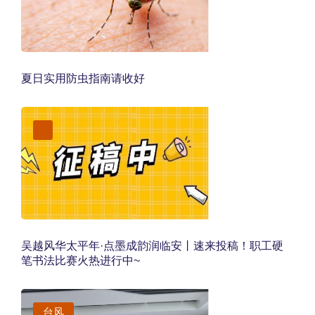
夏日实用防虫指南请收好
吴越风华太平年·点墨成韵润临安丨速来投稿！职工硬
笔书法比赛火热进行中~
台风