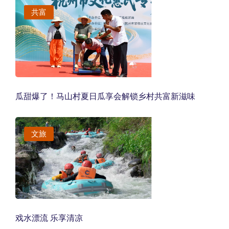
共富
瓜甜爆了！马山村夏日瓜享会解锁乡村共富新滋味
文旅
戏水漂流 乐享清凉