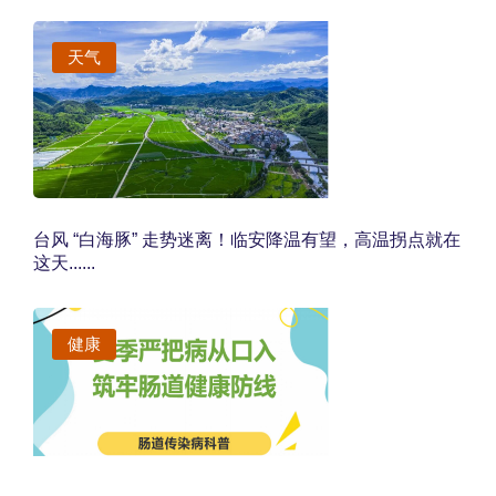
天气
台风 “白海豚” 走势迷离！临安降温有望，高温拐点就在
这天......
健康