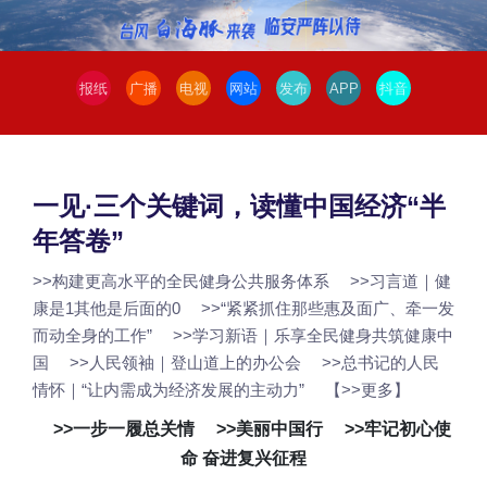
报纸
广播
电视
网站
发布
APP
抖音
一见·三个关键词，读懂中国经济“半
年答卷”
>>构建更高水平的全民健身公共服务体系
>>习言道｜健
康是1其他是后面的0
>>“紧紧抓住那些惠及面广、牵一发
而动全身的工作”
>>学习新语｜乐享全民健身共筑健康中
国
>>人民领袖｜登山道上的办公会
>>总书记的人民
情怀｜“让内需成为经济发展的主动力”
【
>>更多
】
>>一步一履总关情
>>美丽中国行
>>牢记初心使
命 奋进复兴征程