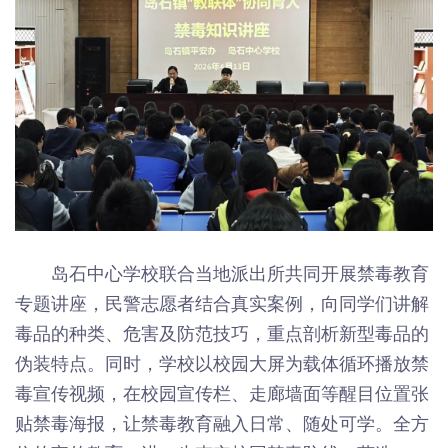
岛石中心学校联合当地派出所共同开展禁毒教育
专题讲座，民警志愿者结合真实案例，向同学们讲解
毒品的种类、危害及防范技巧，重点剖析新型毒品的
伪装特点。同时，学校以校园大屏为载体循环播放禁
毒宣传视频，在校园宣传栏、走廊墙面等醒目位置张
贴禁毒海报，让禁毒教育融入日常、随处可学。全方