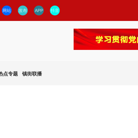
网站
发布
APP
抖音
热点专题
镇街联播
今日临安
临安