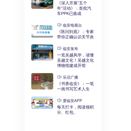
实干奋进》：
《深入开展“五个
利释放，临安
年”活动》：首批汽
键招”？
车PPK已炼成
发布
临安电视台
展“五个
《医问到底》：专家
》：临安突
带你正确认识关节炎
时代”
临安发布
临安
一览吴越风华，读懂
展“五个
吴越文化！吴越文化
》：衣锦街
博物馆建成开馆
治工程刷新进
乐活广播
《书香临安》：一笔
安APP
一画书写艺术人生
安有礼》：每
0点开始！3
爱临安APP
，还有大红
每天打卡，阅读领积
分、红包。
电视台
展“五个