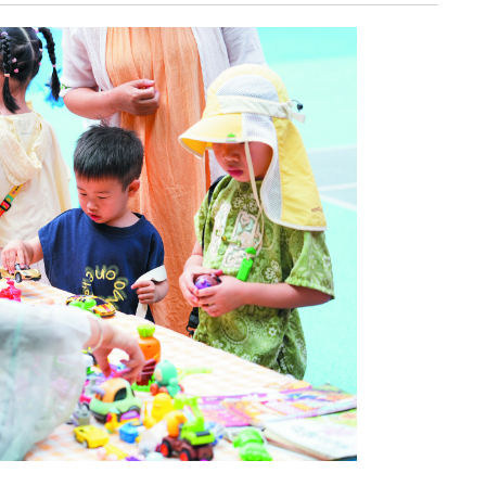
《深入开展“五个
《见证
年”活动》：首批汽
加快红
车PPK已炼成
有何“关
临安电视台
临安
《医问到底》：专家
《深入开
带你正确认识关节炎
年”活动
围“存量
临安发布
今日
一览吴越风华，读懂
吴越文化！吴越文化
《深入开
博物馆建成开馆
年”活动
综合整
度
乐活广播
《书香临安》：一笔
爱临
一画书写艺术人生
《爱临
天上午1
爱临安APP
轮齐发
每天打卡，阅读领积
包！
分、红包。
临安
《深入开