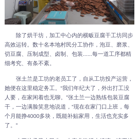
除了烘干坊，加工中心内的横畈豆腐干工坊同步
高效运转。数十名本地村民分工协作，泡豆、磨浆、
切豆腐、压制成型、卤制、包装......每一道工序都精
细考究、有条不紊。
张土兰是工坊的老员工了，自从工坊投产运营，
她便在这里稳定务工。“我们年纪大了，外出打工没
人要，在家闲着也无聊。”张土兰一边熟练包装豆腐
干，一边满脸笑意地说道，“现在在家门口上班，每
个月能挣4000多块，既能补贴家用，生活也充实多
了。”