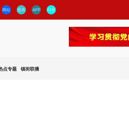
网站
发布
APP
抖音
热点专题
镇街联播
今日临安
临安