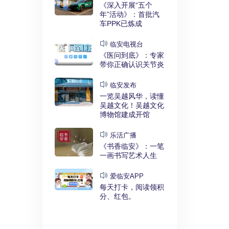
实干奋进》：
《深入开展“五个
利释放，临安
年”活动》：首批汽
键招”？
车PPK已炼成
发布
临安电视台
展“五个
《医问到底》：专家
》：临安突
带你正确认识关节炎
时代”
临安发布
临安
一览吴越风华，读懂
展“五个
吴越文化！吴越文化
》：衣锦街
博物馆建成开馆
治工程刷新进
乐活广播
《书香临安》：一笔
安APP
一画书写艺术人生
安有礼》：每
0点开始！3
爱临安APP
，还有大红
每天打卡，阅读领积
分、红包。
电视台
展“五个