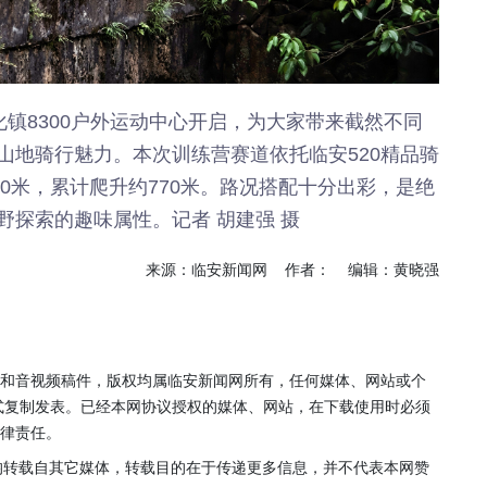
年”活动
店项目
投用
在昌化镇8300户外运动中心开启，为大家带来截然不同
山地骑行魅力。本次训练营赛道依托临安520精品骑
30米，累计爬升约770米。路况搭配十分出彩，是绝
野探索的趣味属性。
记者 胡建强 摄
来源：临安新闻网 作者： 编辑：黄晓强
片和音视频稿件，版权均属临安新闻网所有，任何媒体、网站或个
式复制发表。已经本网协议授权的媒体、网站，在下载使用时必须
法律责任。
，均转载自其它媒体，转载目的在于传递更多信息，并不代表本网赞