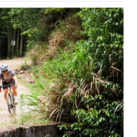
《深入开展“五个
《见证
年”活动》：首批汽
加快红
车PPK已炼成
有何“关
临安电视台
临安
《医问到底》：专家
《深入开
带你正确认识关节炎
年”活动
围“存量
临安发布
今日
一览吴越风华，读懂
吴越文化！吴越文化
《深入开
博物馆建成开馆
年”活动
综合整
度
乐活广播
《书香临安》：一笔
爱临
一画书写艺术人生
《爱临
天上午1
爱临安APP
轮齐发
每天打卡，阅读领积
包！
分、红包。
临安
《深入开