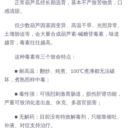
正常葫芦瓜经长期选育，基本不产致苦物质，口
感清甜。
但少数葫芦因基因变异、高温干旱、光照异常、
土壤胁迫等，会大量合成葫芦素-碱糖苷毒素，味道
越苦，毒素往往越高。
这种毒素有三个致命特点：
■ 耐高温：翻炒、炖煮、100℃煮沸都无法破
坏，煮熟照样中毒；
■ 毒性强：可强烈刺激胃肠道，损伤肝肾功能，
严重可致消化道出血、休克、多器官损害；
■ 无解药：目前没有特效解毒剂，只能靠催吐、
补液、对症支持治疗。