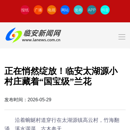
报纸
广播
电视
网站
发布
APP
抖音
正在悄然绽放！临安太湖源小
村庄藏着“国宝级”兰花
发布时间：2026-05-29
沿着蜿蜒村道穿行在太湖源镇高云村，竹海翻
涌、溪水潺潺、古木参天。