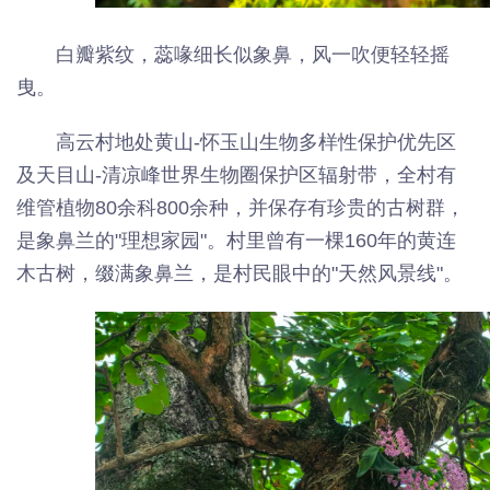
白瓣紫纹，蕊喙细长似象鼻，风一吹便轻轻摇
曳。
高云村地处黄山-怀玉山生物多样性保护优先区
及天目山-清凉峰世界生物圈保护区辐射带，全村有
维管植物80余科800余种，并保存有珍贵的古树群，
是象鼻兰的"理想家园"。村里曾有一棵160年的黄连
木古树，缀满象鼻兰，是村民眼中的"天然风景线"。