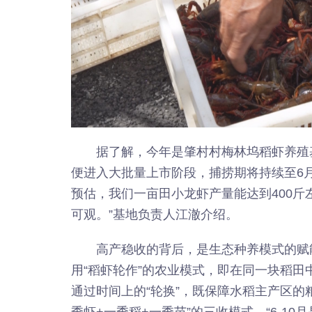
据了解，今年是肇村村梅林坞稻虾养殖
便进入大批量上市阶段，捕捞期将持续至6
预估，我们一亩田小龙虾产量能达到400斤左
可观。”基地负责人江澈介绍。
高产稳收的背后，是生态种养模式的赋
用“稻虾轮作”的农业模式，即在同一块稻
通过时间上的“轮换”，既保障水稻主产区的
季虾+一季稻+一季苗”的三收模式。“6-1