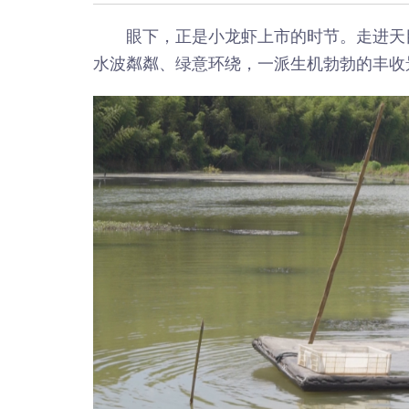
眼下，正是小龙虾上市的时节。走进天
水波粼粼、绿意环绕，一派生机勃勃的丰收