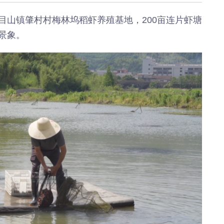
《深入开展“五个
《见证
年”活动》：首批汽
加快红
目山镇肇村村梅林坞稻虾养殖基地，200亩连片虾塘
车PPK已炼成
有何“关
景象。
临安电视台
临安
《医问到底》：专家
《深入开
带你正确认识关节炎
年”活动
围“存量
临安发布
今日
一览吴越风华，读懂
吴越文化！吴越文化
《深入开
博物馆建成开馆
年”活动
综合整
度
乐活广播
《书香临安》：一笔
爱临
一画书写艺术人生
《爱临
天上午1
爱临安APP
轮齐发
每天打卡，阅读领积
包！
分、红包。
临安
《深入开