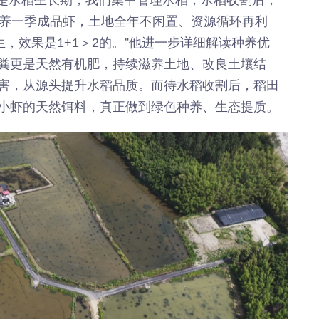
再养一季成品虾，土地全年不闲置、资源循环再利
生，效果是1+1＞2的。”他进一步详细解读种养优
粪更是天然有机肥，持续滋养土地、改良土壤结
害，从源头提升水稻品质。而待水稻收割后，稻田
小虾的天然饵料，真正做到绿色种养、生态提质。