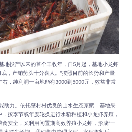
基地投产以来的首个丰收年，自5月起，基地小龙虾
月底，产销势头十分喜人。“按照目前的长势和产量
右，纯利润一亩地能有3000到5000元，效益非常
能助力。依托肇村村优良的山水生态禀赋，基地采
田中，按季节或年度轮换进行水稻种植和小龙虾养殖，
粮食安全，又利用闲置期高效养殖小龙虾，形成“一
0月是水稻生长期，我们集中管理水稻，水稻收割后，