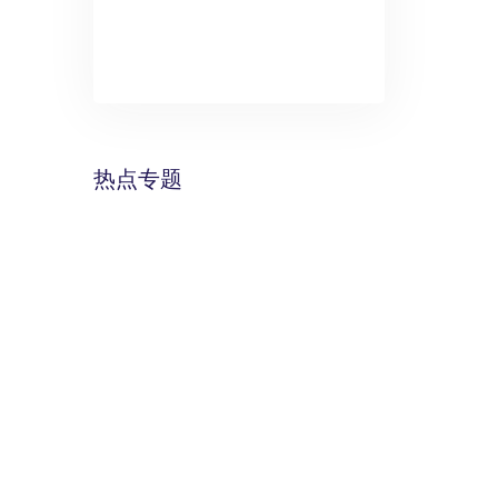
》：万丽酒
预计年底建成
热点专题