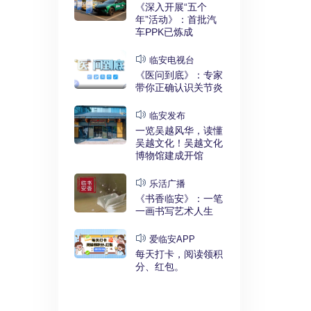
实干奋进》：
《深入开展“五个
利释放，临安
年”活动》：首批汽
键招”？
车PPK已炼成
发布
临安电视台
展“五个
《医问到底》：专家
》：临安突
带你正确认识关节炎
时代”
临安发布
临安
一览吴越风华，读懂
展“五个
吴越文化！吴越文化
》：衣锦街
博物馆建成开馆
治工程刷新进
乐活广播
《书香临安》：一笔
安APP
一画书写艺术人生
安有礼》：每
0点开始！3
爱临安APP
，还有大红
每天打卡，阅读领积
分、红包。
电视台
展“五个