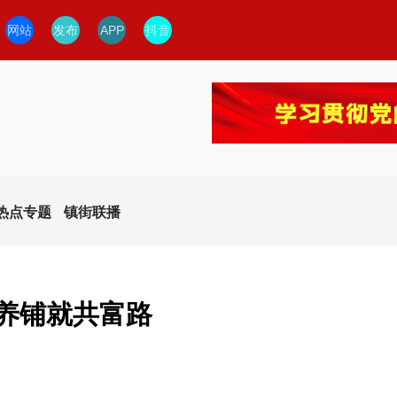
网站
发布
APP
抖音
热点专题
镇街联播
种养铺就共富路
今日临安
临安