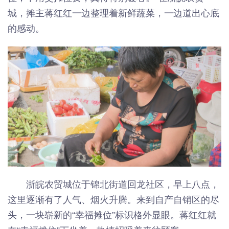
城，摊主蒋红红一边整理着新鲜蔬菜，一边道出心底
的感动。
浙皖农贸城位于锦北街道回龙社区，早上八点，
这里逐渐有了人气、烟火升腾。来到自产自销区的尽
头，一块崭新的“幸福摊位”标识格外显眼。蒋红红就