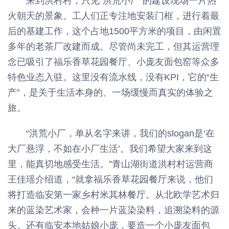
来到洪村村，只见“洪荒小厂”的建设现场一片热
火朝天的景象。工人们正专注地安装门框，进行着最
后的基建工作，这个占地1500平方米的项目，由闲置
多年的老茶厂改建而成。尽管尚未完工，但其运营理
念已吸引了福乐香草花园餐厅、小庞友面包窑等众多
特色业态入驻。这里没有流水线，没有KPI，它的“生
产”，是关于生活本身的、一场缓慢而真实的体验之
旅。
“洪荒小厂，单从名字来讲，我们的slogan是‘在
大厂悬浮，不如在小厂生活’。我们希望大家来到这
里，能真切地感受生活。”青山湖街道洪村村运营商
王佳瑶介绍道，“就拿福乐香草花园餐厅来说，他们
将打造临安第一家乡村米其林餐厅。从北欧学艺术归
来的蓝染艺术家，会种一片蓝染染料，追溯染料的源
头。还有临安本地姑娘小庞，要造一个小庞友面包