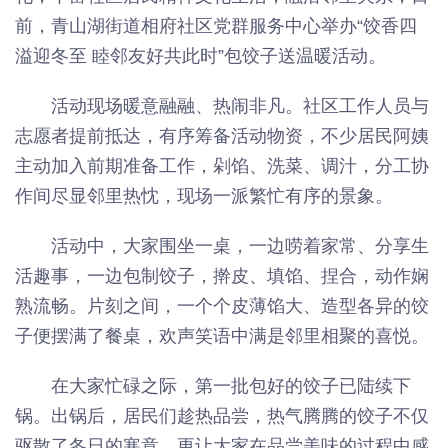
前，青山湖街道相府社区党群服务中心举办“饺香四
溢迎冬至 睦邻友好共此时”包饺子送温暖活动。
活动现场暖意融融、热闹非凡。社区工作人员与
志愿者提前抵达，有序筹备活动物资，不少居民阿姨
主动加入前期准备工作，剁馅、洗菜、调汁，分工协
作间尽显邻里热忱，现场一派繁忙有序的景象。
活动中，大家围坐一桌，一边唠着家常、分享生
活趣事，一边包制饺子，擀皮、填馅、捏合，动作娴
熟流畅。片刻之间，一个个皮薄馅大、造型各异的饺
子便摆满了餐桌，欢声笑语中满是邻里相聚的喜悦。
在大家忙碌之际，第一批包好的饺子已陆续下
锅。出锅后，居民们趁热品尝，热气腾腾的饺子不仅
驱散了冬日的寒意，更让大家在品尝美味的过程中感