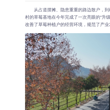
从占道摆摊、隐患重重的路边散户，到
村的草莓基地在今年完成了一次亮眼的“升
改善了草莓种植户的经营环境，规范了产业