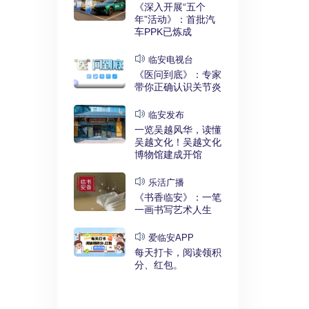
实干奋进》：
《深入开展“五个
利释放，临安
年”活动》：首批汽
键招”？
车PPK已炼成
发布
临安电视台
展“五个
《医问到底》：专家
》：临安突
带你正确认识关节炎
时代”
临安发布
临安
一览吴越风华，读懂
展“五个
吴越文化！吴越文化
》：衣锦街
博物馆建成开馆
治工程刷新进
乐活广播
《书香临安》：一笔
安APP
一画书写艺术人生
安有礼》：每
0点开始！3
爱临安APP
，还有大红
每天打卡，阅读领积
分、红包。
电视台
展“五个