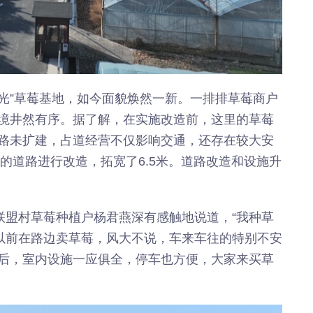
年”活动
店项目
投用
时光”草莓基地，如今面貌焕然一新。一排排草莓商户
境井然有序。据了解，在实施改造前，这里的草莓
路未扩建，占道经营不仅影响交通，还存在较大安
长的道路进行改造，拓宽了6.5米。道路改造和设施升
联盟村草莓种植户杨君燕深有感触地说道，“我种草
，以前在路边卖草莓，风大不说，车来车往的特别不安
后，室内设施一应俱全，停车也方便，大家来买草