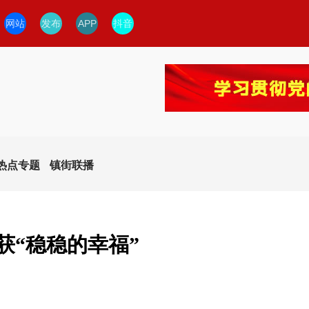
网站
发布
APP
抖音
热点专题
镇街联播
获“稳稳的幸福”
今日临安
临安