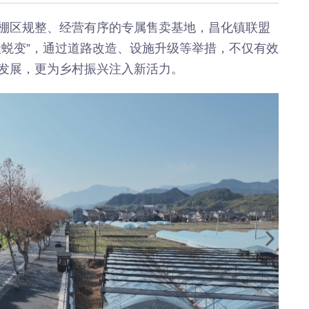
《深入开展“五个
《见证
年”活动》：首批汽
加快红
棚区规整、经营有序的专属售卖基地，昌化镇联盟
车PPK已炼成
有何“关
级蜕变”，通过道路改造、设施升级等举措，不仅有效
临安电视台
临安
发展，更为乡村振兴注入新活力。
《医问到底》：专家
《深入开
带你正确认识关节炎
年”活动
围“存量
临安发布
今日
一览吴越风华，读懂
吴越文化！吴越文化
《深入开
博物馆建成开馆
年”活动
综合整
度
乐活广播
《书香临安》：一笔
爱临
一画书写艺术人生
《爱临
天上午1
爱临安APP
轮齐发
每天打卡，阅读领积
包！
分、红包。
临安
《深入开