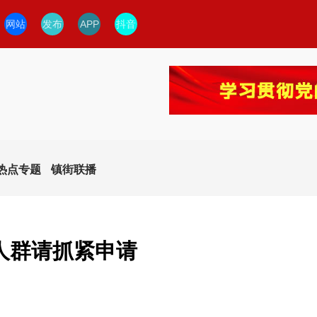
网站
发布
APP
抖音
热点专题
镇街联播
人群请抓紧申请
今日临安
临安