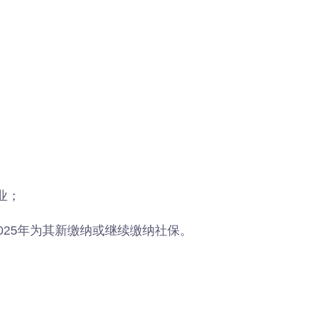
年”活动
店项目
投用
业；
025年为其新缴纳或继续缴纳社保。