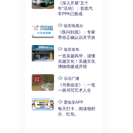
实干奋进》：
《深入开展“五个
利释放，临安
年”活动》：首批汽
键招”？
车PPK已炼成
发布
临安电视台
展“五个
《医问到底》：专家
》：临安突
带你正确认识关节炎
时代”
临安发布
临安
一览吴越风华，读懂
展“五个
吴越文化！吴越文化
》：衣锦街
博物馆建成开馆
治工程刷新进
乐活广播
《书香临安》：一笔
安APP
一画书写艺术人生
安有礼》：每
0点开始！3
爱临安APP
，还有大红
每天打卡，阅读领积
分、红包。
电视台
展“五个