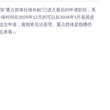
《深入开展“五个
《见证
年”活动》：首批汽
加快红
政策“重点群体社保补贴”已进入最后的申请阶段，系
车PPK已炼成
有何“关
保时间在2025年12月的可以在2026年1月底前提
临安电视台
临安
提交申请，逾期将无法受理。重点群体是指哪些
《医问到底》：专家
《深入开
带你正确认识关节炎
年”活动
来看↓↓
围“存量
临安发布
今日
一览吴越风华，读懂
吴越文化！吴越文化
《深入开
博物馆建成开馆
年”活动
综合整
度
乐活广播
《书香临安》：一笔
爱临
一画书写艺术人生
《爱临
天上午1
爱临安APP
轮齐发
每天打卡，阅读领积
包！
分、红包。
临安
《深入开